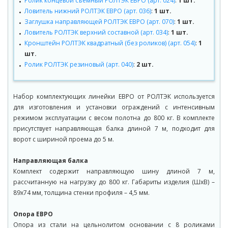
Ролик концевой съемный РОЛТЭК ЕВРО (арт. 024)
:
1 шт.
Ловитель нижний РОЛТЭК ЕВРО (арт. 036)
:
1 шт.
Заглушка направляющей РОЛТЭК ЕВРО (арт. 070)
:
1 шт.
Ловитель РОЛТЭК верхний составной (арт. 034)
:
1 шт.
Кронштейн РОЛТЭК квадратный (без роликов) (арт. 054)
:
1
шт.
Ролик РОЛТЭК резиновый (арт. 040)
:
2 шт.
Набор комплектующих линейки ЕВРО от РОЛТЭК используется
для изготовления и установки ограждений с интенсивным
режимом эксплуатации с весом полотна до 800 кг. В комплекте
присутствует направляющая балка длиной 7 м, подходит для
ворот с шириной проема до 5 м.
Направляющая балка
Комплект содержит направляющую шину длиной 7 м,
рассчитанную на нагрузку до 800 кг. Габариты изделия (ШхВ) –
89х74 мм, толщина стенки профиля – 4,5 мм.
Опора ЕВРО
Опора из стали на цельнолитом основании с 8 роликами